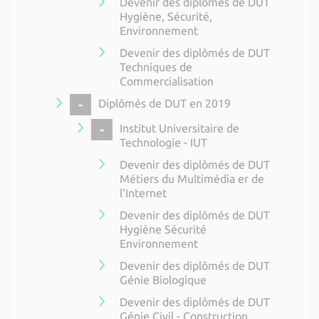
Devenir des diplômés de DUT
Hygiène, Sécurité,
Environnement
Devenir des diplômés de DUT
Techniques de
Commercialisation
COLLAPSE
Diplômés de DUT en 2019
COLLAPSE
Institut Universitaire de
Technologie - IUT
Devenir des diplômés de DUT
Métiers du Multimédia er de
l'Internet
Devenir des diplômés de DUT
Hygiène Sécurité
Environnement
Devenir des diplômés de DUT
Génie Biologique
Devenir des diplômés de DUT
Génie Civil - Construction