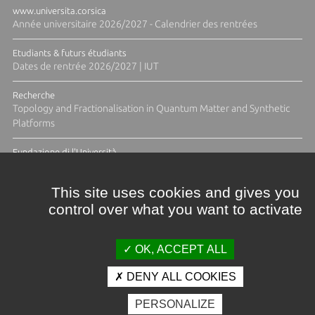
www.universita.corsica
Année universitaire 2026/2027 - Calendrier des rentrées
Etudiants & futurs étudiants
Dates de rentrée 2026/2027 | IUT
Recherche
Topology and Fractionalisation in Quantum Matter and Synthetic
Platforms
Fundazione di l'Università
Résidence Ange Tomasi "Lagune and Zeste" avec la photographe
Diane Moulenc
This site uses cookies and gives you
control over what you want to activate
TOUTES LES ACTUS
OK, ACCEPT ALL
DENY ALL COOKIES
Crédits et mentions légales
PERSONALIZE
Contacts
Plan d'accès
Espace presse
Photothèque