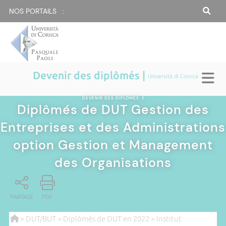
NOS PORTAILS :
Devenir des diplômés |
Università di Corsica
DEVENIR DES DIPLÔMÉS
|
Diplômés de DUT Gestion des
Entreprises et des Administrations
option Gestion et Management
des Organisations
PARTAGE
PDF
>
DUT/BUT
>
Diplômés de DUT en 2022
>
Institut