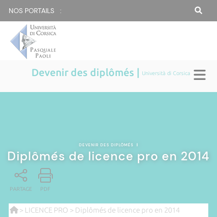
NOS PORTAILS :
Devenir des diplômés |
Università di Corsica
DEVENIR DES DIPLÔMÉS
|
Diplômés de licence pro en 2014
PARTAGE
PDF
>
LICENCE PRO
> Diplômés de licence pro en 2014