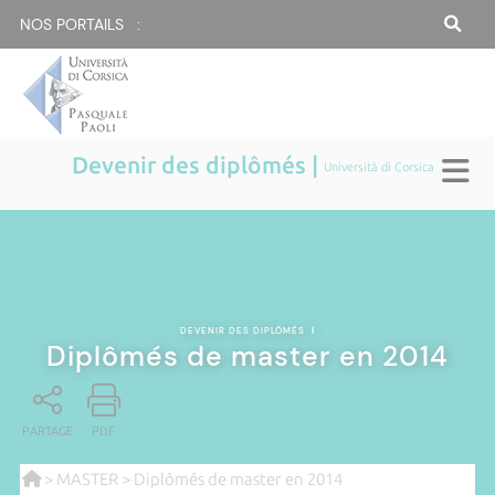
NOS PORTAILS :
Devenir des diplômés |
Università di Corsica
DEVENIR DES DIPLÔMÉS
|
Diplômés de master en 2014
PARTAGE
PDF
>
MASTER
> Diplômés de master en 2014