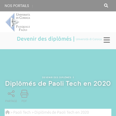
NOS PORTAILS :
Devenir des diplômés |
Università di Corsica
DEVENIR DES DIPLÔMÉS
|
Diplômés de Paoli Tech en 2020
PARTAGE
PDF
>
Paoli Tech
> Diplômés de Paoli Tech en 2020