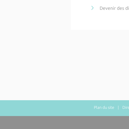
Devenir des d
Plan du site
| Direc