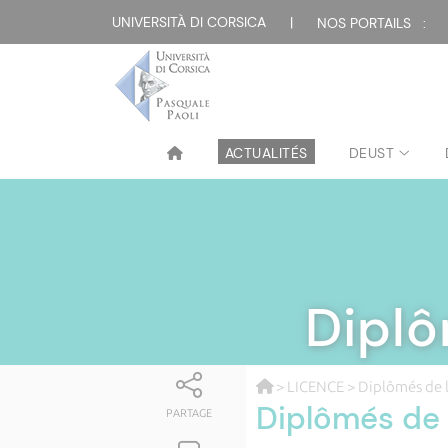
UNIVERSITÀ DI CORSICA
|
NOS PORTAILS :
ACTUALITÉS
DEUST
Diplô
>
LICENCE
> Diplômés de 
Diplômés de 
PARTAGE