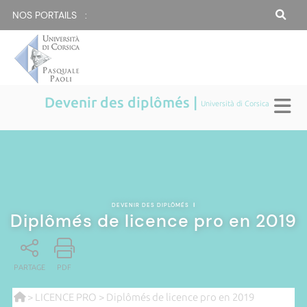
NOS PORTAILS :
Devenir des diplômés |
Università di Corsica
DEVENIR DES DIPLÔMÉS
|
Diplômés de licence pro en 2019
PARTAGE
PDF
>
LICENCE PRO
> Diplômés de licence pro en 2019