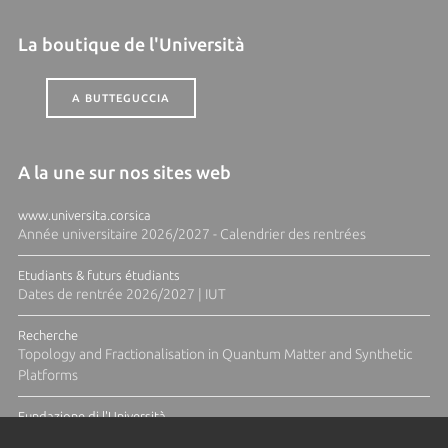
La boutique de l'Università
A BUTTEGUCCIA
A la une sur nos sites web
www.universita.corsica
Année universitaire 2026/2027 - Calendrier des rentrées
Etudiants & futurs étudiants
Dates de rentrée 2026/2027 | IUT
Recherche
Topology and Fractionalisation in Quantum Matter and Synthetic
Platforms
Fundazione di l'Università
Résidence Ange Tomasi "Lagune and Zeste" avec la photographe