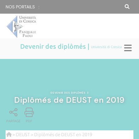
NOS PORTAILS :
Devenir des diplômés |
Università di Corsica
DEVENIR DES DIPLÔMÉS
|
Diplômés de DEUST en 2019
PARTAGE
PDF
>
DEUST
> Diplômés de DEUST en 2019