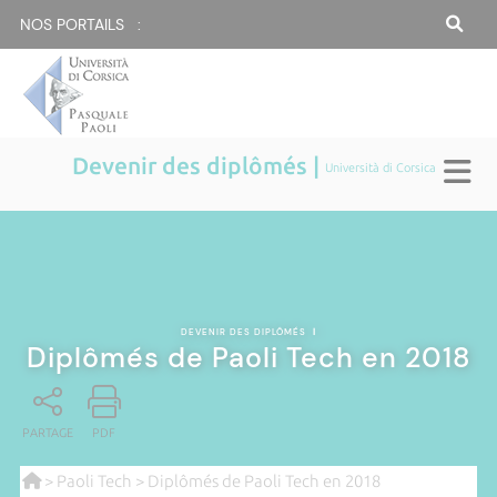
NOS PORTAILS :
Devenir des diplômés |
Università di Corsica
DEVENIR DES DIPLÔMÉS
|
Diplômés de Paoli Tech en 2018
PARTAGE
PDF
>
Paoli Tech
> Diplômés de Paoli Tech en 2018