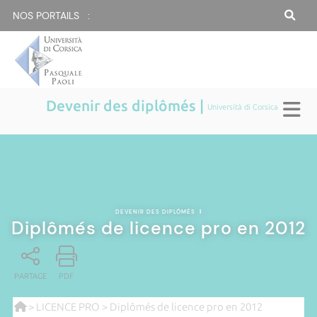
NOS PORTAILS :
Devenir des diplômés |
Università di Corsica
DEVENIR DES DIPLÔMÉS
|
Diplômés de licence pro en 2012
PARTAGE
PDF
>
LICENCE PRO
> Diplômés de licence pro en 2012