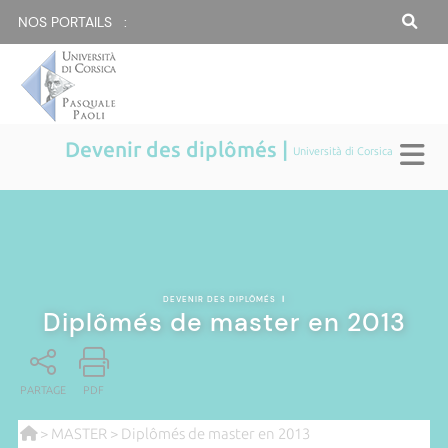
NOS PORTAILS :
Devenir des diplômés |
Università di Corsica
DEVENIR DES DIPLÔMÉS
|
Diplômés de master en 2013
PARTAGE
PDF
>
MASTER
> Diplômés de master en 2013