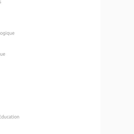
s
logique
que
Education