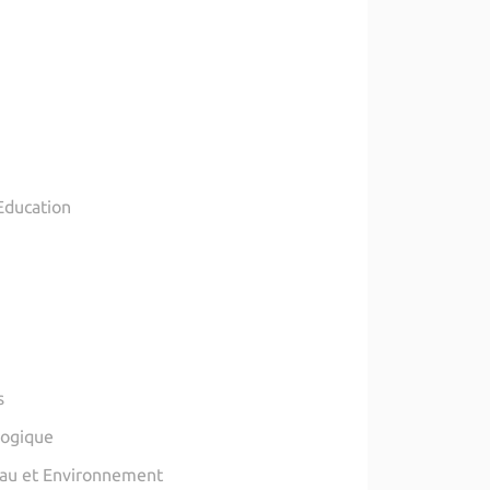
Education
s
logique
Eau et Environnement