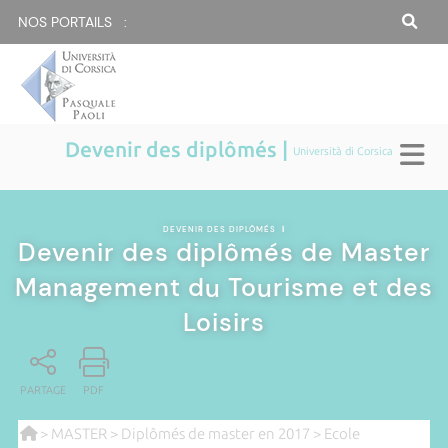
NOS PORTAILS :
Devenir des diplômés |
Università di Corsica
DEVENIR DES DIPLÔMÉS
|
Devenir des diplômés de Master
Management du Tourisme et des
Loisirs
PARTAGE
PDF
>
MASTER
>
Diplômés de master en 2017
>
Ecole