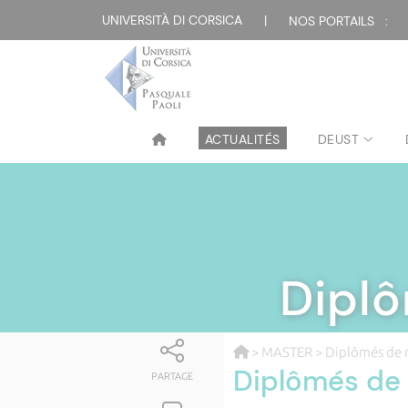
UNIVERSITÀ DI CORSICA
|
NOS PORTAILS :
ACTUALITÉS
DEUST
Diplô
>
MASTER
> Diplômés de 
Diplômés de 
PARTAGE