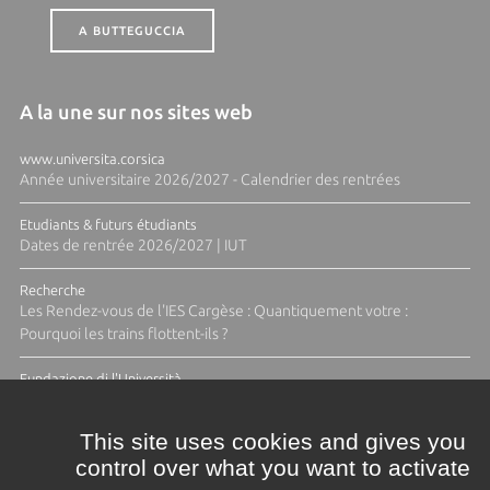
A BUTTEGUCCIA
A la une sur nos sites web
www.universita.corsica
Année universitaire 2026/2027 - Calendrier des rentrées
Etudiants & futurs étudiants
Dates de rentrée 2026/2027 | IUT
Recherche
Les Rendez-vous de l'IES Cargèse : Quantiquement votre :
Pourquoi les trains flottent-ils ?
Fundazione di l'Università
Résidence Ange Tomasi "Lagune and Zeste" avec la photographe
Diane Moulenc
This site uses cookies and gives you
control over what you want to activate