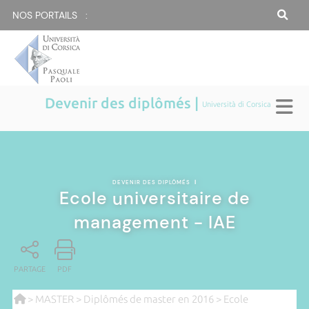
NOS PORTAILS :
Devenir des diplômés |
Università di Corsica
DEVENIR DES DIPLÔMÉS
|
Ecole universitaire de
management - IAE
PARTAGE
PDF
>
MASTER
>
Diplômés de master en 2016
> Ecole