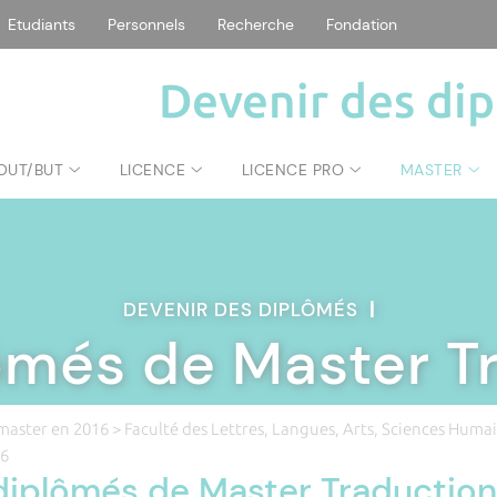
Etudiants
Personnels
Recherche
Fondation
Devenir des di
DUT/BUT
LICENCE
LICENCE PRO
MASTER
DEVENIR DES DIPLÔMÉS
|
ômés de Master T
master en 2016
>
Faculté des Lettres, Langues, Arts, Sciences Humai
16
diplômés de Master Traduction