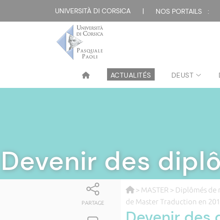
UNIVERSITÀ DI CORSICA
|
NOS PORTAILS :
ACTUALITÉS
DEUST
Devenir des dipl
>
MASTER
>
Diplômés de 
de Master Traduction en 20
PARTAGE
Devenir des 