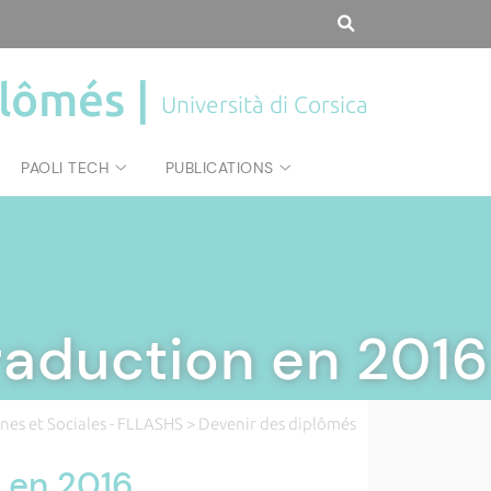
plômés |
Università di Corsica
PAOLI TECH
PUBLICATIONS
raduction en 2016
nes et Sociales - FLLASHS
> Devenir des diplômés
 en 2016