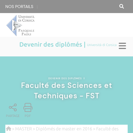
NOS PORTAILS :
Devenir des diplômés |
Università di Corsica
DEVENIR DES DIPLÔMÉS
|
Faculté des Sciences et
Techniques - FST
PARTAGE
PDF
>
MASTER
>
Diplômés de master en 2016
> Faculté des