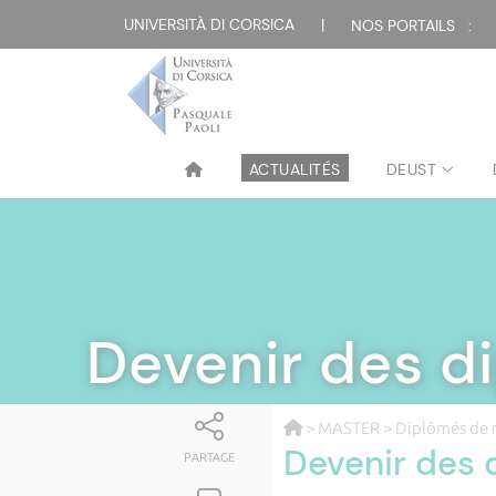
UNIVERSITÀ DI CORSICA
|
NOS PORTAILS :
ACTUALITÉS
DEUST
Devenir des d
>
MASTER
>
Diplômés de 
Devenir des 
PARTAGE