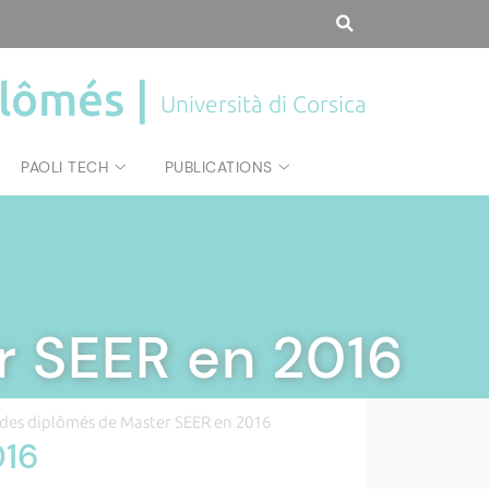
plômés |
Università di Corsica
PAOLI TECH
PUBLICATIONS
r SEER en 2016
 des diplômés de Master SEER en 2016
016