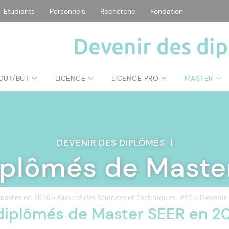
Etudiants
Personnels
Recherche
Fondation
Devenir des di
DUT/BUT
LICENCE
LICENCE PRO
MASTER
DEVENIR DES DIPLÔMÉS
|
iplômés de Maste
master en 2016
>
Faculté des Sciences et Techniques - FST
> Devenir
diplômés de Master SEER en 2