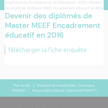
Supérieure du Professorat et de l'Education - ESPE
> Devenir
des diplômés de Master MEEF Encadrement éducatif en 2016
Devenir des diplômés de
Master MEEF Encadrement
éducatif en 2016
Télécharger la fiche enquête
Plan du site
| Directeur de la publication : Dominique
FEDERICI | Responsable éditorial : Sabrina ANTONETTI