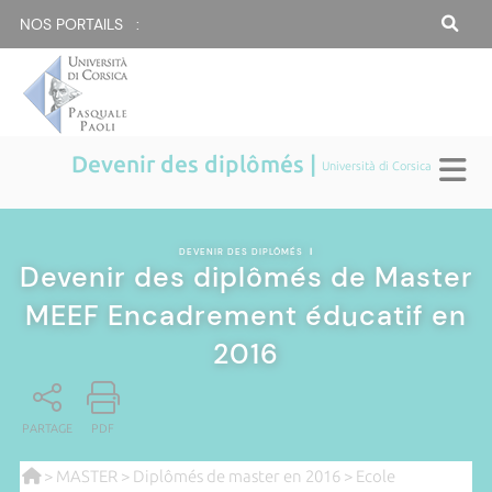
NOS PORTAILS :
Devenir des diplômés |
Università di Corsica
DEVENIR DES DIPLÔMÉS
|
Devenir des diplômés de Master
MEEF Encadrement éducatif en
2016
PARTAGE
PDF
>
MASTER
>
Diplômés de master en 2016
>
Ecole