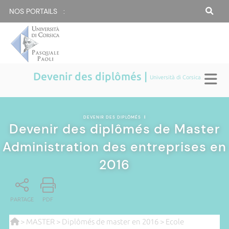
NOS PORTAILS :
Devenir des diplômés |
Università di Corsica
DEVENIR DES DIPLÔMÉS
|
Devenir des diplômés de Master
Administration des entreprises en
2016
PARTAGE
PDF
>
MASTER
>
Diplômés de master en 2016
>
Ecole