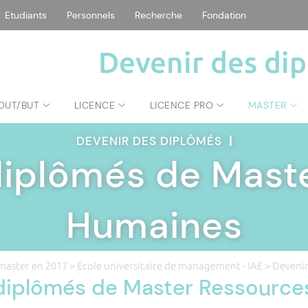
Etudiants
Personnels
Recherche
Fondation
Devenir des di
DUT/BUT
LICENCE
LICENCE PRO
MASTER
DEVENIR DES DIPLÔMÉS
|
diplômés de Mast
Humaines
master en 2017
>
Ecole universitaire de management - IAE
> Devenir
 diplômés de Master Ressourc