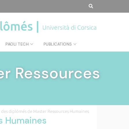
plômés |
Università di Corsica
PAOLI TECH
PUBLICATIONS
er Ressources
 des diplômés de Master Ressources Humaines
es Humaines