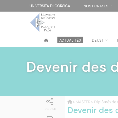
UNIVERSITÀ DI CORSICA
|
NOS PORTAILS :
ACTUALITÉS
DEUST
Devenir des 
>
MASTER
>
Diplômés de 
Devenir des
PARTAGE