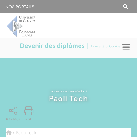
NOS PORTAILS :
Devenir des diplômés |
Università di Corsica
DEVENIR DES DIPLÔMÉS
|
Paoli Tech
PARTAGE
PDF
> Paoli Tech