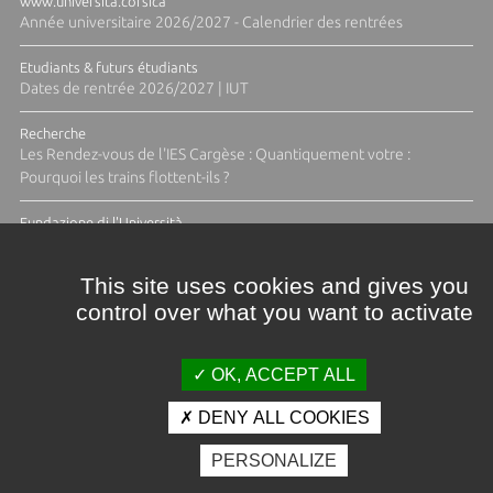
www.universita.corsica
Année universitaire 2026/2027 - Calendrier des rentrées
Etudiants & futurs étudiants
Dates de rentrée 2026/2027 | IUT
Recherche
Les Rendez-vous de l'IES Cargèse : Quantiquement votre :
Pourquoi les trains flottent-ils ?
Fundazione di l'Università
Résidence Ange Tomasi "Lagune and Zeste" avec la photographe
Diane Moulenc
This site uses cookies and gives you
control over what you want to activate
TOUTES LES ACTUS
OK, ACCEPT ALL
DENY ALL COOKIES
Crédits et mentions légales
PERSONALIZE
Contacts
Plan d'accès
Espace presse
Photothèque
Recrutement
Marchés publics