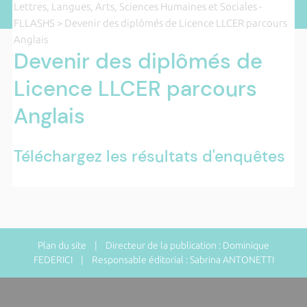
Lettres, Langues, Arts, Sciences Humaines et Sociales -
FLLASHS
> Devenir des diplômés de Licence LLCER parcours
Anglais
Devenir des diplômés de
Licence LLCER parcours
Anglais
Téléchargez les résultats d'enquêtes
Plan du site
| Directeur de la publication : Dominique
FEDERICI | Responsable éditorial : Sabrina ANTONETTI