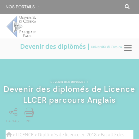
NOS PORTAILS :
Devenir des diplômés |
Università di Corsica
DEVENIR DES DIPLÔMÉS
|
Devenir des diplômés de Licence
LLCER parcours Anglais
PARTAGE
PDF
>
LICENCE
>
Diplômés de licence en 2018
>
Faculté des