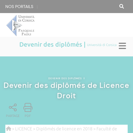
NOS PORTAILS :
Devenir des diplômés |
Università di Corsica
DEVENIR DES DIPLÔMÉS
|
Devenir des diplômés de Licence
Droit
PARTAGE
PDF
>
LICENCE
>
Diplômés de licence en 2018
>
Faculté de