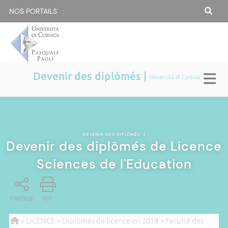
NOS PORTAILS :
Devenir des diplômés |
Università di Corsica
DEVENIR DES DIPLÔMÉS
|
Devenir des diplômés de Licence
Sciences de l'Education
PARTAGE
PDF
>
LICENCE
>
Diplômés de licence en 2018
>
Faculté des