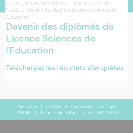
Lettres, Langues, Arts, Sciences Humaines et Sociales -
FLLASHS
> Devenir des diplômés de Licence Sciences de
l'Education
Devenir des diplômés de
Licence Sciences de
l'Education
Téléchargez les résultats d'enquêtes
Plan du site
| Directeur de la publication : Dominique
FEDERICI | Responsable éditorial : Sabrina ANTONETTI