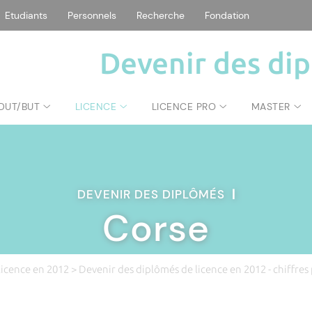
Etudiants
Personnels
Recherche
Fondation
Devenir des di
DUT/BUT
LICENCE
LICENCE PRO
MASTER
DEVENIR DES DIPLÔMÉS
|
Corse
licence en 2012
>
Devenir des diplômés de licence en 2012 - chiffre