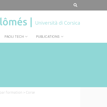
plômés |
Università di Corsica
PAOLI TECH
PUBLICATIONS
s par formation
> Corse