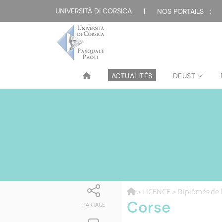
UNIVERSITÀ DI CORSICA
|
NOS PORTAILS :
ACTUALITÉS
DEUST
>
LICENCE
>
Diplômés de 
Corse
PARTAGE