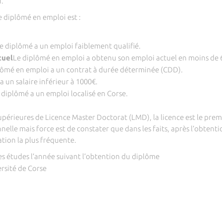
i.
e diplômé en emploi est :
e diplômé a un emploi faiblement qualifié.
tuel
Le diplômé en emploi a obtenu son emploi actuel en moins de 
lômé en emploi a un contrat à durée déterminée (CDD).
a un salaire inférieur à 1000€.
 diplômé a un emploi localisé en Corse.
upérieures de Licence Master Doctorat (LMD), la licence est le pr
nelle mais force est de constater que dans les faits, après l’obtent
ation la plus fréquente.
s études l’année suivant l’obtention du diplôme
ersité de Corse