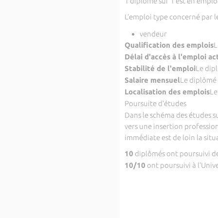
1 diplômé sur 1 est en emplo
L’emploi type concerné par l
vendeur
Qualification des emplois
L
Délai d'accès à l'emploi ac
Stabilité de l'emploi
Le dip
Salaire mensuel
Le diplômé 
Localisation des emplois
Le
Poursuite d’études
Dans le schéma des études s
vers une insertion profession
immédiate est de loin la situ
10
diplômés ont poursuivi de
10/10
ont poursuivi à l’Univ