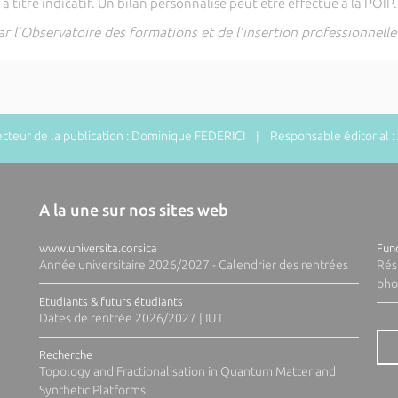
à titre indicatif. Un bilan personnalisé peut être effectué à la POIP.
r l’Observatoire des formations et de l’insertion professionnelle 
teur de la publication : Dominique FEDERICI | Responsable éditorial 
A la une sur nos sites web
www.universita.corsica
Fund
Année universitaire 2026/2027 - Calendrier des rentrées
Rés
pho
Etudiants & futurs étudiants
Dates de rentrée 2026/2027 | IUT
Recherche
Topology and Fractionalisation in Quantum Matter and
Synthetic Platforms