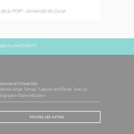
de la POIP - Université de Corse
: Sabrina ANTONETTI
azione di l'Università
idence Ange Tomasi "Lagune and Zeste" avec la
tographe Diane Moulenc
TOUTES LES ACTUS