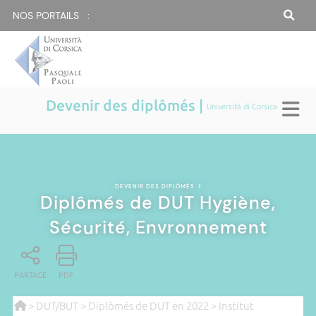
NOS PORTAILS :
Devenir des diplômés |
Università di Corsica
DEVENIR DES DIPLÔMÉS
|
Diplômés de DUT Hygiène,
Sécurité, Envronnement
PARTAGE
PDF
>
DUT/BUT
>
Diplômés de DUT en 2022
>
Institut