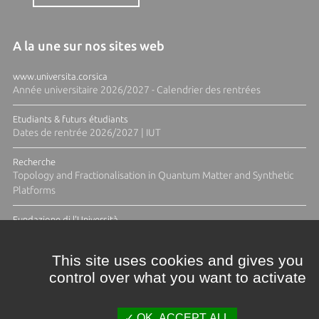
A la une sur nos sites web
www.universita.corsica
Année universitaire 2026/2027 - Calendrier des rentrées
Etudiants & futurs étudiants
Dates de rentrée 2026/2027 | IUT
Recherche
Topology and Fractionalisation in Quantum Matter and Synthetic
Platforms
Fundazione di l'Università
Résidence Ange Tomasi "Lagune and Zeste" avec la photographe
Diane Moulenc
This site uses cookies and gives you
control over what you want to activate
TOUTES LES ACTUS
OK, ACCEPT ALL