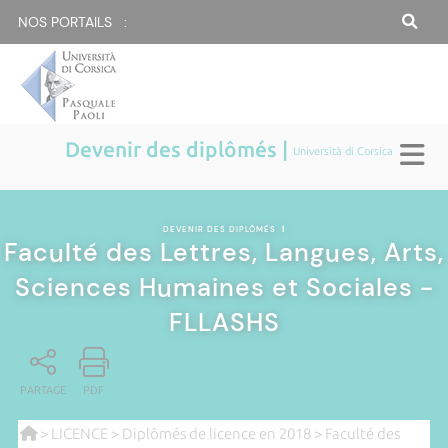
NOS PORTAILS :
Devenir des diplômés |
Università di Corsica
DEVENIR DES DIPLÔMÉS
|
Faculté des Lettres, Langues, Arts,
Sciences Humaines et Sociales -
FLLASHS
PARTAGE
PDF
>
LICENCE
>
Diplômés de licence en 2018
> Faculté des