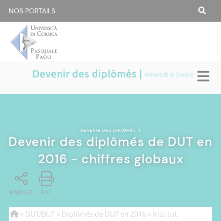
NOS PORTAILS :
Devenir des diplômés |
Università di Corsica
DEVENIR DES DIPLÔMÉS
|
Devenir des diplômés de DUT en
2016 - chiffres globaux
PARTAGE
PDF
>
DUT/BUT
>
Diplômés de DUT en 2016
>
Institut