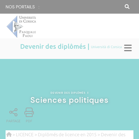
NOS PORTAILS :
Devenir des diplômés |
Università di Corsica
DEVENIR DES DIPLÔMÉS
|
Sciences politiques
PARTAGE
PDF
>
LICENCE
>
Diplômés de licence en 2015
>
Devenir des