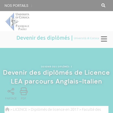
NOS PORTAILS :
Devenir des diplômés |
Università di Corsica
DEVENIR DES DIPLÔMÉS
|
Devenir des diplômés de Licence
LEA parcours Anglais-Italien
PARTAGE
PDF
>
LICENCE
>
Diplômés de licence en 2017
>
Faculté des