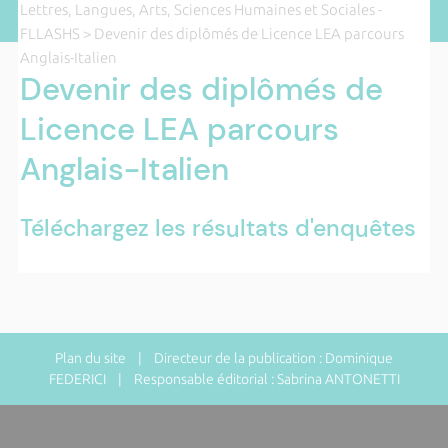
Lettres, Langues, Arts, Sciences Humaines et Sociales -
FLLASHS
> Devenir des diplômés de Licence LEA parcours
Anglais-Italien
Devenir des diplômés de
Licence LEA parcours
Anglais-Italien
Téléchargez les résultats d'enquêtes
Plan du site
| Directeur de la publication : Dominique
FEDERICI | Responsable éditorial : Sabrina ANTONETTI