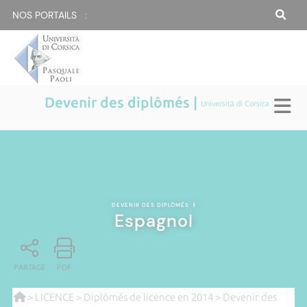
NOS PORTAILS :
Devenir des diplômés |
Università di Corsica
DEVENIR DES DIPLÔMÉS
|
Espagnol
PARTAGE
PDF
>
LICENCE
>
Diplômés de licence en 2014
>
Devenir des