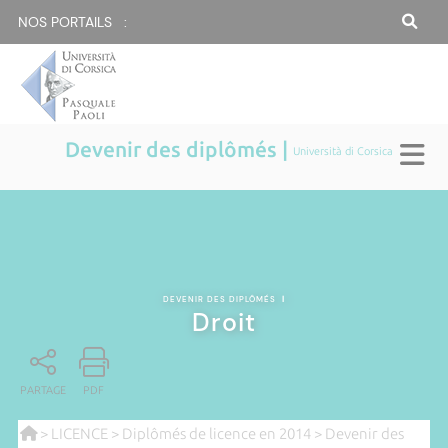
NOS PORTAILS :
Devenir des diplômés |
Università di Corsica
DEVENIR DES DIPLÔMÉS
|
Droit
PARTAGE
PDF
>
LICENCE
>
Diplômés de licence en 2014
>
Devenir des