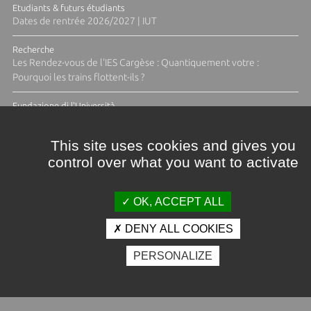
Etudiants & futurs étudiants
Dates de rentrée 2026/2027 | IUT
Recherche
Les Rendez-vous de l'IES Cargèse : Quantiquement votre :
Pourquoi les trains flottent-ils ?
Fundazione di l'Università
Résidence Ange Tomasi "Lagune and Zeste" avec la photographe
Diane Moulenc
This site uses cookies and gives you
control over what you want to activate
TOUTES LES ACTUS
OK, ACCEPT ALL
DENY ALL COOKIES
Crédits et mentions légales
PERSONALIZE
Contacts
Plan d'accès
Espace presse
Photothèque
Recrutement
Marchés publics