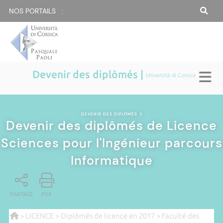
NOS PORTAILS :
Devenir des diplômés |
Università di Corsica
DEVENIR DES DIPLÔMÉS
|
Devenir des diplômés de Licence
Sciences pour l'Ingénieur parcours
Informatique
PARTAGE
PDF
>
LICENCE
>
Diplômés de licence en 2017
>
Faculté des