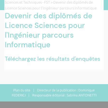
Sciences et Techniques - FST
> Devenir des diplômés de
Licence Sciences pour l'Ingénieur parcours Informatique
Devenir des diplômés de
Licence Sciences pour
l'Ingénieur parcours
Informatique
Téléchargez les résultats d'enquêtes
Plan du site
| Directeur de la publication : Dominique
FEDERICI | Responsable éditorial : Sabrina ANTONETTI