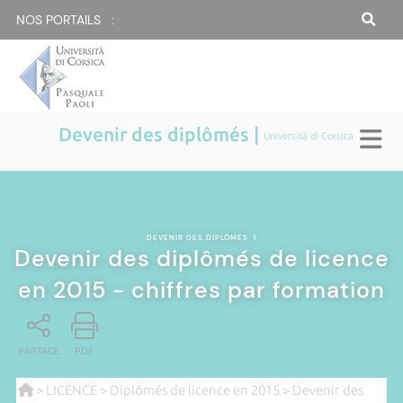
NOS PORTAILS :
Devenir des diplômés |
Università di Corsica
DEVENIR DES DIPLÔMÉS
|
Devenir des diplômés de licence
en 2015 - chiffres par formation
PARTAGE
PDF
>
LICENCE
>
Diplômés de licence en 2015
> Devenir des