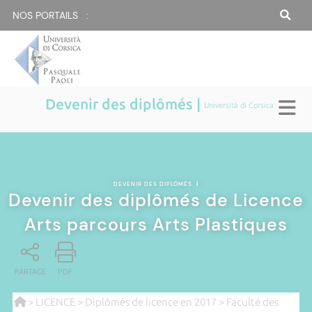
NOS PORTAILS :
Devenir des diplômés |
Università di Corsica
DEVENIR DES DIPLÔMÉS
|
Devenir des diplômés de Licence
Arts parcours Arts Plastiques
PARTAGE
PDF
>
LICENCE
>
Diplômés de licence en 2017
>
Faculté des