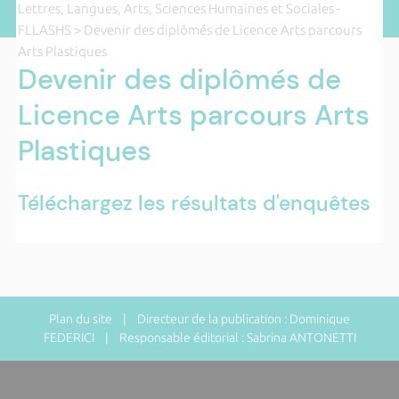
Lettres, Langues, Arts, Sciences Humaines et Sociales -
FLLASHS
> Devenir des diplômés de Licence Arts parcours
Arts Plastiques
Devenir des diplômés de
Licence Arts parcours Arts
Plastiques
Téléchargez les résultats d'enquêtes
Plan du site
| Directeur de la publication : Dominique
FEDERICI | Responsable éditorial : Sabrina ANTONETTI