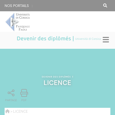
NOS PORTAILS :
Devenir des diplômés |
Università di Corsica
DEVENIR DES DIPLÔMÉS
|
LICENCE
PARTAGE
PDF
> LICENCE