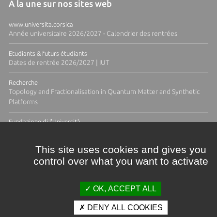
A la une sur nos sites web
www.universita.corsica
Année universitaire 2026/2027 - Calendrier des rentrées
Etudiants & futurs étudiants
Dates de rentrée 2026/2027 | IUT
Recherche
Topology and Fractionalisation in Quantum Matter and Synthetic
Platforms
Fundazione di l'Università
Résidence Ange Tomasi "Lagune and Zeste" avec la photographe
Diane Moulenc
This site uses cookies and gives you
control over what you want to activate
TOUTES LES ACTUS
OK, ACCEPT ALL
DENY ALL COOKIES