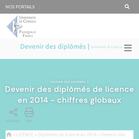
NOS PORTAILS :
Devenir des diplômés |
Università di Corsica
DEVENIR DES DIPLÔMÉS
|
Devenir des diplômés de licence
en 2014 - chiffres globaux
PARTAGE
PDF
>
LICENCE
>
Diplômés de licence en 2014
> Devenir des