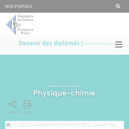
NOS PORTAILS :
Devenir des diplômés |
Università di Corsica
DEVENIR DES DIPLÔMÉS
|
Physique-chimie
PARTAGE
PDF
>
LICENCE
>
Diplômés de licence en 2015
>
Devenir des