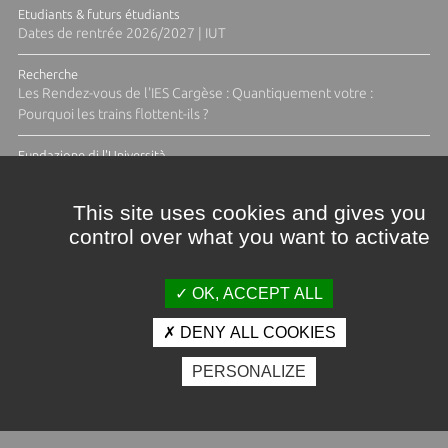
Etudiants & futurs étudiants
Dates de rentrée 2026/2027 | IUT
Recherche
Les Rendez-vous de l'IES Cargèse : Quantiquement votre :
Pourquoi les trains flottent-ils ?
Fundazione di l'Università
Résidence Ange Tomasi "Lagune and Zeste" avec la photographe
Diane Moulenc
This site uses cookies and gives you
control over what you want to activate
TOUTES LES ACTUS
OK, ACCEPT ALL
DENY ALL COOKIES
Crédits et mentions légales
PERSONALIZE
Contacts
Plan d'accès
Espace presse
Photothèque
Recrutement
Marchés publics