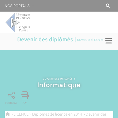
NOS PORTAILS :
Devenir des diplômés |
Università di Corsica
DEVENIR DES DIPLÔMÉS
|
Informatique
PARTAGE
PDF
>
LICENCE
>
Diplômés de licence en 2014
>
Devenir des