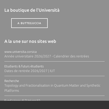
La boutique de l'Università
A BUTTEGUCCIA
A la une sur nos sites web
www.universita.corsica
Année universitaire 2026/2027 - Calendrier des rentrées
Etudiants & futurs étudiants
Dates de rentrée 2026/2027 | IUT
Recherche
Topology and Fractionalisation in Quantum Matter and Synthetic
Platforms
Fundazione di l'Università
Résidence Ange Tomasi "Lagune and Zeste" avec la photographe