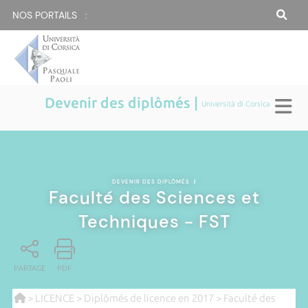
NOS PORTAILS :
Devenir des diplômés |
Università di Corsica
DEVENIR DES DIPLÔMÉS
|
Faculté des Sciences et
Techniques - FST
PARTAGE
PDF
>
LICENCE
>
Diplômés de licence en 2017
> Faculté des