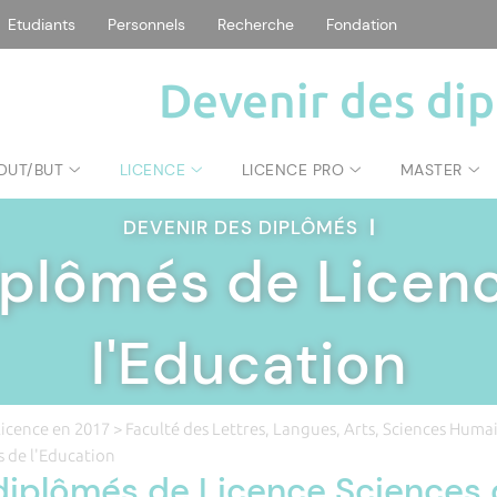
Etudiants
Personnels
Recherche
Fondation
Devenir des di
DUT/BUT
LICENCE
LICENCE PRO
MASTER
DEVENIR DES DIPLÔMÉS
|
iplômés de Licen
l'Education
licence en 2017
>
Faculté des Lettres, Langues, Arts, Sciences Huma
s de l'Education
diplômés de Licence Sciences 