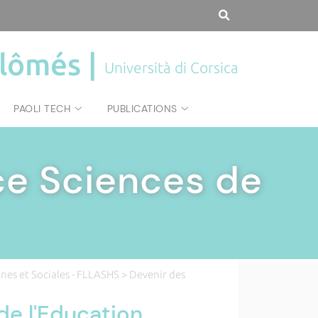
plômés |
Università di Corsica
PAOLI TECH
PUBLICATIONS
ce Sciences de
ines et Sociales - FLLASHS
> Devenir des
de l'Education