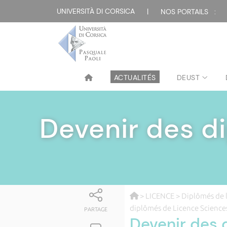
UNIVERSITÀ DI CORSICA
|
NOS PORTAILS :
ACTUALITÉS
DEUST
Devenir des d
>
LICENCE
>
Diplômés de 
diplômés de Licence Science
PARTAGE
Devenir des 