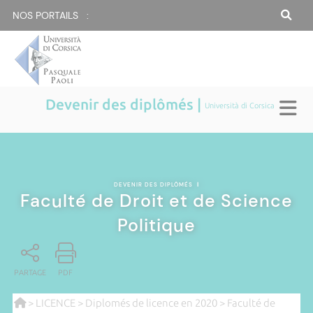
NOS PORTAILS :
Devenir des diplômés |
Università di Corsica
DEVENIR DES DIPLÔMÉS
|
Faculté de Droit et de Science
Politique
PARTAGE
PDF
>
LICENCE
>
Diplomés de licence en 2020
> Faculté de