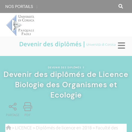
NOS PORTAILS :
Devenir des diplômés |
Università di Corsica
DEVENIR DES DIPLÔMÉS
|
Devenir des diplômés de Licence
Biologie des Organismes et
Ecologie
PARTAGE
PDF
>
LICENCE
>
Diplômés de licence en 2018
>
Faculté des