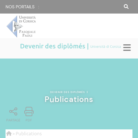
NOS PORTAILS :
Devenir des diplômés |
Università di Corsica
DEVENIR DES DIPLÔMÉS
|
Publications
PARTAGE
PDF
> Publications