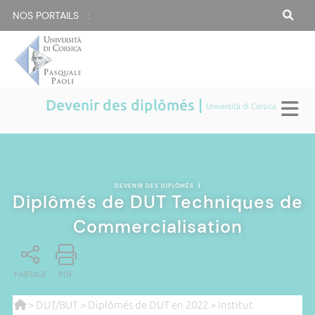
NOS PORTAILS :
Devenir des diplômés |
Università di Corsica
DEVENIR DES DIPLÔMÉS
|
Diplômés de DUT Techniques de
Commercialisation
PARTAGE
PDF
>
DUT/BUT
>
Diplômés de DUT en 2022
>
Institut