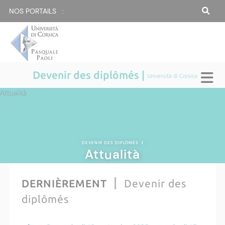
NOS PORTAILS :
Devenir des diplômés |
Università di Corsica
Attualità
DEVENIR DES DIPLÔMÉS
|
Attualità
DERNIÈREMENT
Devenir des
diplômés