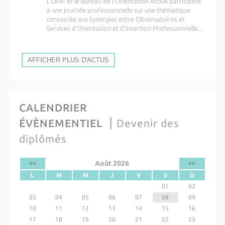
L'OFIP et le Bureau de l'Orientation Active participent
à une journée professionnelle sur une thématique
consacrée aux Synergies entre Observatoires et
Services d’Orientation et d’Insertion Professionnelle...
AFFICHER PLUS D'ACTUS
CALENDRIER
ÉVÈNEMENTIEL
Devenir des
diplômés
Août 2026
<<
>>
L
M
M
J
V
S
D
01
02
03
04
05
06
07
08
09
10
11
12
13
14
15
16
17
18
19
20
21
22
23